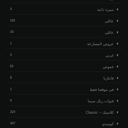
3
ﺳﻴﺮﺓ ﺫاﺗﻴﺔ
192
عائلي
33
عائلي
1
عروض المصارعة
3
غربي
52
غموض
8
فانتازيا
1
في موقعنا فقط
0
قنوات ريال سيما
223
كلاسيك – Classic
437
كوميدي