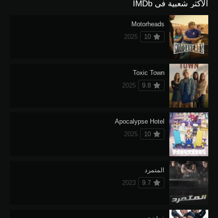
الأكثر شعبية في IMDb
Motorheads
2025
10
Toxic Town
2025
9.8
Apocalypse Hotel
2025
10
المتمرد
2023
9.7