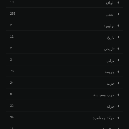
19
الواقع
255
انيمي
2
بوليوود
11
تاريخ
2
تاريخي
3
تركي
76
جريمة
24
حرب
8
حرب وسياسة
32
حركة
34
حركة ومغامرة
13