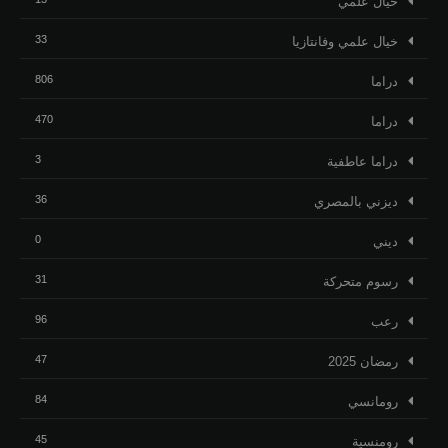
خيال علمي
33
خيال علمي وفانتازيا
806
دراما
470
دراما
3
دراما عاطفية
36
ديزني بالمصري
0
ديني
31
رسوم متحركة
96
رعب
47
رمضان 2025
84
رومانسي
45
رومنسية