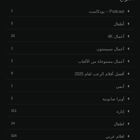
1
Podcast – بودكاست
3
أطفال
10
أعمال 4K
1
أعمال سبيستون
2
أعمال مستوحاة من الألعاب
9
أفضل أفلام الرعب لعام 2025
1
أنمي
2
أوبرا صابونية
311
إثارة
14
اطفال
324
افلام عربي