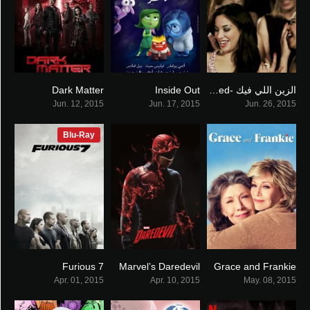
الزين اللي فيك -Much Loved
Inside Out
Dark Matter
6.722
8.1
6.2
Jun. 12, 2015
Jun. 17, 2015
Jun. 26, 2015
Blu-Ray
Furious 7
Marvel’s Daredevil
Grace and Frankie
7.1
8.2
7.7
Apr. 01, 2015
Apr. 10, 2015
May. 08, 2015