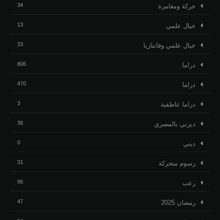
34
حركة ومغامرة
13
خيال علمي
33
خيال علمي وفانتازيا
806
دراما
470
دراما
3
دراما عاطفية
36
ديزني بالمصري
0
ديني
31
رسوم متحركة
96
رعب
47
رمضان 2025