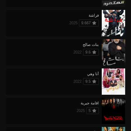
فراشة
2025
9.667
بنات صالح
2022
9.6
أنا وهي
2022
9.5
اقامة جبرية
2025
5