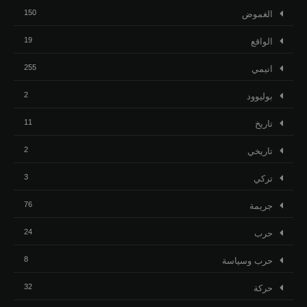
150
الغموض
19
الواقع
255
انيمي
2
بوليوود
11
تاريخ
2
تاريخي
3
تركي
76
جريمة
24
حرب
8
حرب وسياسة
32
حركة