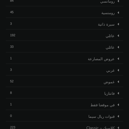
84
رومانسي
45
رومنسية
3
ﺳﻴﺮﺓ ﺫاﺗﻴﺔ
192
عائلي
33
عائلي
1
عروض المصارعة
3
غربي
52
غموض
8
فانتازيا
1
في موقعنا فقط
0
قنوات ريال سيما
223
كلاسيك – Classic