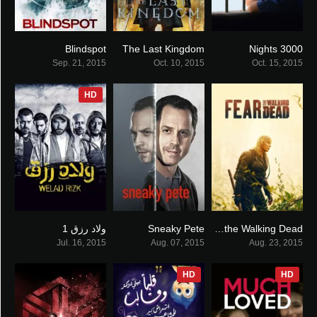
Blindspot
The Last Kingdom
3000 Nights
7.38
8.261
7.1
Sep. 21, 2015
Oct. 10, 2015
Oct. 15, 2015
HD
Fear the Walking Dead
Sneaky Pete
ولاد رزق 1
7.4
7.497
7.653
Jul. 16, 2015
Aug. 07, 2015
Aug. 23, 2015
HD
HD