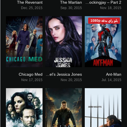
The Revenant
The Martian
The Hunger Games: Mockingjay – Part 2
8
8
6.6
Dec. 25, 2015
Sep. 30, 2015
Nov. 18, 2015
بلو راي بدقة 1080p
Chicago Med
Marvel’s Jessica Jones
Ant-Man
8.295
7.5
7.2
Nov. 17, 2015
Nov. 20, 2015
Jul. 14, 2015