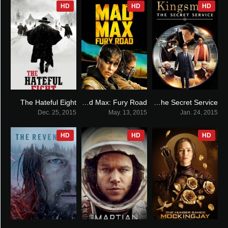
HD
HD
HD
The Hateful Eight
Mad Max: Fury Road
Kingsman: The Secret Service
7.8
8.1
7.7
Dec. 25, 2015
May. 13, 2015
Jan. 24, 2015
HD
HD
HD