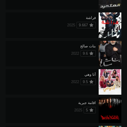
فراشة
2025
9.667
بنات صالح
2022
9.6
أنا وهي
2022
9.5
اقامة جبرية
2025
5