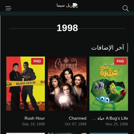
1998
آخر الإضافات
FHD
FHD
A Bug’s Life حياة حشرة
Charmed
Rush Hour
7
8.182
7.2
Sep. 18, 1998
Oct. 07, 1998
Nov. 25, 1998