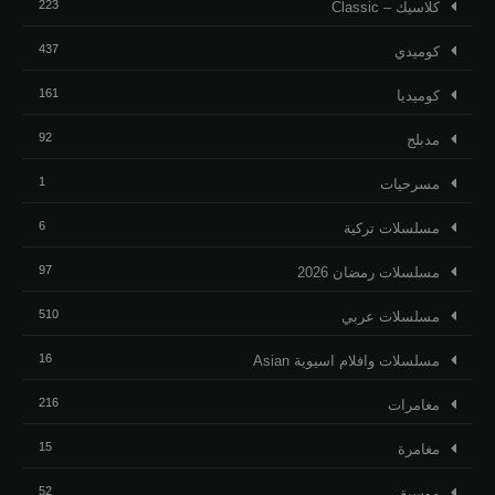
223
كلاسيك – Classic
437
كوميدي
161
كوميديا
92
مدبلج
1
مسرحيات
6
مسلسلات تركية
97
مسلسلات رمضان 2026
510
مسلسلات عربي
16
مسلسلات وافلام اسيوية Asian
216
مغامرات
15
مغامرة
52
موسيقى