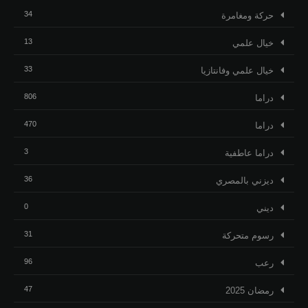
34
حركة ومغامرة
13
خيال علمي
33
خيال علمي وفانتازيا
806
دراما
470
دراما
3
دراما عاطفية
36
ديزني بالمصري
0
ديني
31
رسوم متحركة
96
رعب
47
رمضان 2025