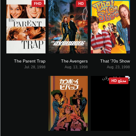
FHD
HD
The Parent Trap
The Avengers
That ’70s Show
6.7
0
7.9
Jul. 28, 1998
Aug. 13, 1998
Aug. 23, 1998
مدبلج HD