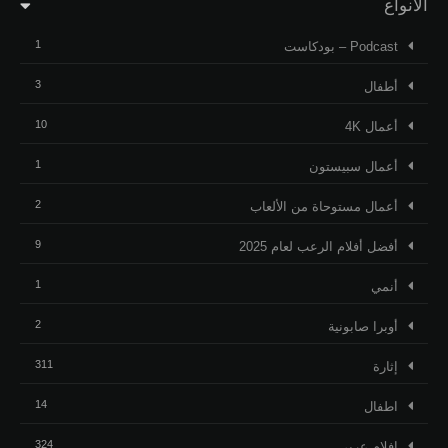
الأنواع
1
Podcast – بودكاست
3
أطفال
10
أعمال 4K
1
أعمال سبيستون
2
أعمال مستوحاة من الألعاب
9
أفضل أفلام الرعب لعام 2025
1
أنمي
2
أوبرا صابونية
311
إثارة
14
اطفال
324
افلام عربي