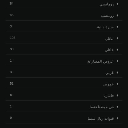
84
رومانسي
45
رومنسية
3
ﺳﻴﺮﺓ ﺫاﺗﻴﺔ
192
عائلي
33
عائلي
1
عروض المصارعة
3
غربي
52
غموض
8
فانتازيا
1
في موقعنا فقط
0
قنوات ريال سيما