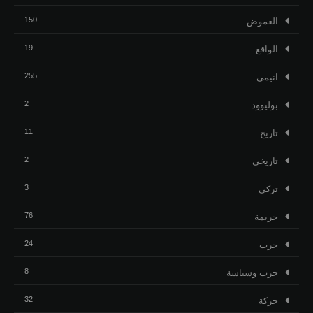
150
الغموض
19
الواقع
255
انيمي
2
بوليوود
11
تاريخ
2
تاريخي
3
تركي
76
جريمة
24
حرب
8
حرب وسياسة
32
حركة