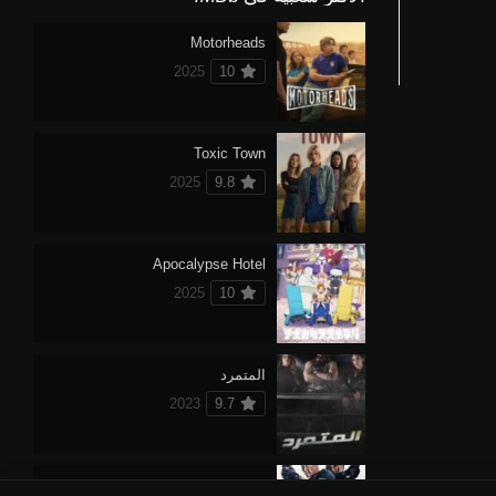
Motorheads
2025
10
Toxic Town
2025
9.8
Apocalypse Hotel
2025
10
المتمرد
2023
9.7
فراشة