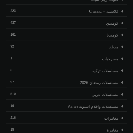
223
كلاسيك – Classic
437
كوميدي
161
كوميديا
92
مدبلج
1
مسرحيات
6
مسلسلات تركية
97
مسلسلات رمضان 2026
510
مسلسلات عربي
16
مسلسلات وافلام اسيوية Asian
216
مغامرات
15
مغامرة