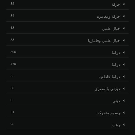
32
حركة
34
حركة ومغامرة
13
خيال علمي
33
خيال علمي وفانتازيا
806
دراما
470
دراما
3
دراما عاطفية
36
ديزني بالمصري
0
ديني
31
رسوم متحركة
96
رعب