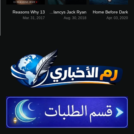
13 Reasons Why
Tom Clancys Jack Ryan
Home Before Dark
7.588
7.694
7.6
Mar. 31, 2017
Aug. 30, 2018
Apr. 03, 2020