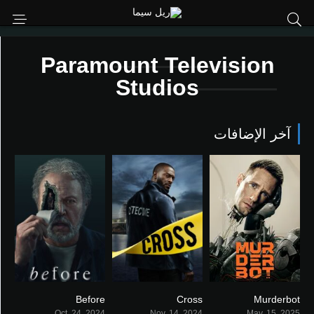
Paramount Television
Studios
آخر الإضافات
Before
Cross
Murderbot
6.5
7.275
7.219
Oct. 24, 2024
Nov. 14, 2024
May. 15, 2025