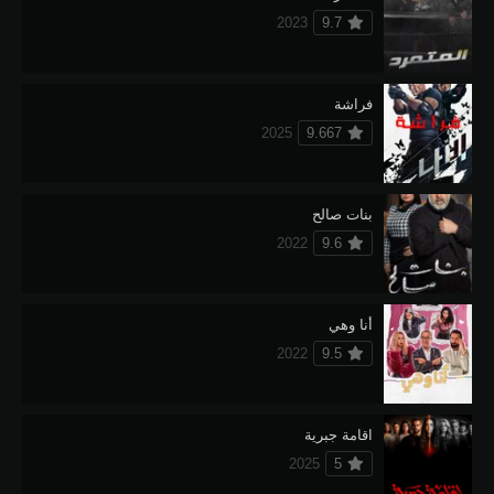
2023
9.7
فراشة
2025
9.667
بنات صالح
2022
9.6
أنا وهي
2022
9.5
اقامة جبرية
2025
5