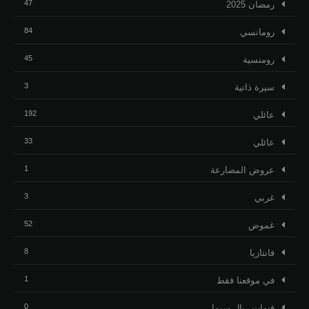
47
رمضان 2025
84
رومانسي
45
رومنسية
3
ﺳﻴﺮﺓ ﺫاﺗﻴﺔ
192
عائلي
33
عائلي
1
عروض المصارعة
3
غربي
52
غموض
8
فانتازيا
1
في موقعنا فقط
0
قنوات ريال سيما