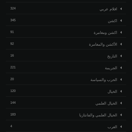
324
افلام عربي
345
اكشن
91
اكشن ومغامرة
92
الأكشن والمغامرة
16
التاريخ
221
الجريمة
20
الحرب والسياسة
120
الخيال
144
الخيال العلمي
183
الخيال العلمي والفانتازيا
4
الغرب