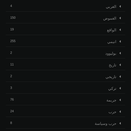
4
الغربي
150
الغموض
19
الواقع
255
انيمي
2
بوليوود
11
تاريخ
2
تاريخي
3
تركي
76
جريمة
24
حرب
8
حرب وسياسة