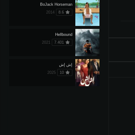
BoJack Horseman
2014
8.6
Hellbound
2021
7.401
إش إش
2025
10