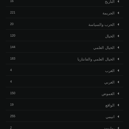
16
التاريخ
221
الجريمة
20
الحرب والسياسة
120
الخيال
144
الخيال العلمي
183
الخيال العلمي والفانتازيا
4
الغرب
4
الغربي
150
الغموض
19
الواقع
255
انيمي
2
بوليوود