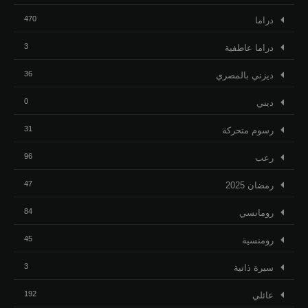
470
دراما
3
دراما عاطفية
36
ديزني بالمصري
0
ديني
31
رسوم متحركة
96
رعب
47
رمضان 2025
84
رومانسي
45
رومنسية
3
ﺳﻴﺮﺓ ﺫاﺗﻴﺔ
192
عائلي