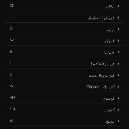
33
عائلي
1
عروض المصارعة
3
غربي
52
غموض
8
فانتازيا
1
في موقعنا فقط
0
قنوات ريال سيما
223
كلاسيك – Classic
437
كوميدي
161
كوميديا
92
مدبلج