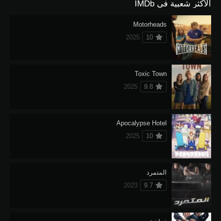
الأكثر شعبية في IMDb
Motorheads
2025
10
Toxic Town
2025
9.8
Apocalypse Hotel
2025
10
المتمرد
2023
9.7