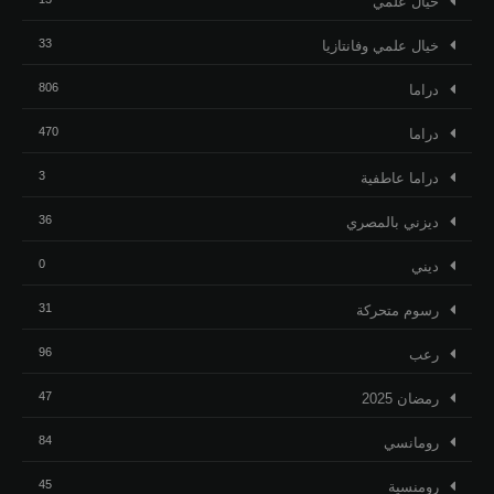
خيال علمي
33
خيال علمي وفانتازيا
806
دراما
470
دراما
3
دراما عاطفية
36
ديزني بالمصري
0
ديني
31
رسوم متحركة
96
رعب
47
رمضان 2025
84
رومانسي
45
رومنسية