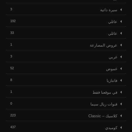
3
ﺳﻴﺮﺓ ﺫاﺗﻴﺔ
192
عائلي
33
عائلي
1
عروض المصارعة
3
غربي
52
غموض
8
فانتازيا
1
في موقعنا فقط
0
قنوات ريال سيما
223
كلاسيك – Classic
437
كوميدي