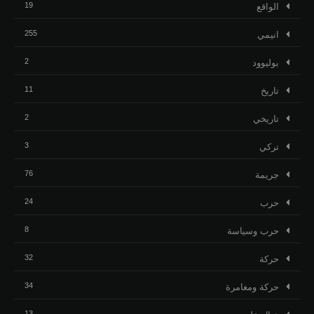
19
الواقع
255
انيمي
2
بوليوود
11
تاريخ
2
تاريخي
3
تركي
76
جريمة
24
حرب
8
حرب وسياسة
32
حركة
34
حركة ومغامرة
13