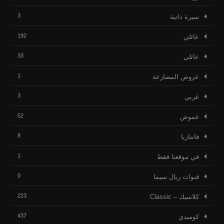
3
ﺳﻴﺮﺓ ﺫاﺗﻴﺔ
192
عائلي
33
عائلي
1
عروض المصارعة
3
غربي
52
غموض
8
فانتازيا
1
في موقعنا فقط
0
قنوات ريال سيما
223
كلاسيك – Classic
437
كوميدي