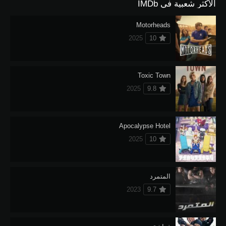
الأكثر شعبية في IMDb
Motorheads
2025
10
Toxic Town
2025
9.8
Apocalypse Hotel
2025
10
المتمرد
2023
9.7