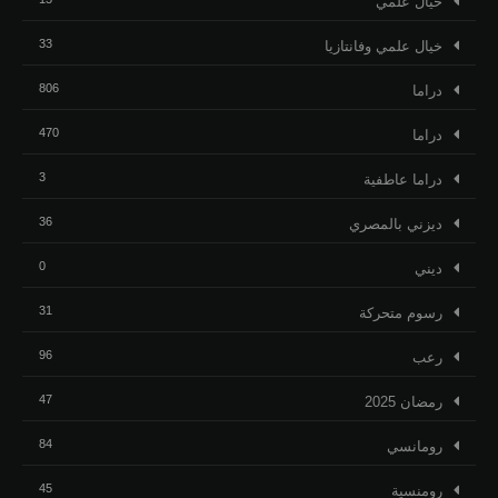
خيال علمي
33
خيال علمي وفانتازيا
806
دراما
470
دراما
3
دراما عاطفية
36
ديزني بالمصري
0
ديني
31
رسوم متحركة
96
رعب
47
رمضان 2025
84
رومانسي
45
رومنسية