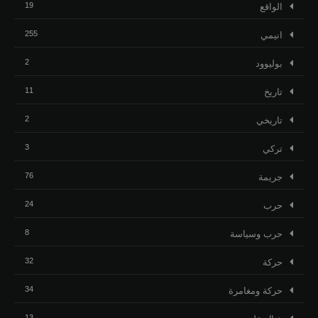
19
الواقع
255
انيمي
2
بوليوود
11
تاريخ
2
تاريخي
3
تركي
76
جريمة
24
حرب
8
حرب وسياسة
32
حركة
34
حركة ومغامرة
13