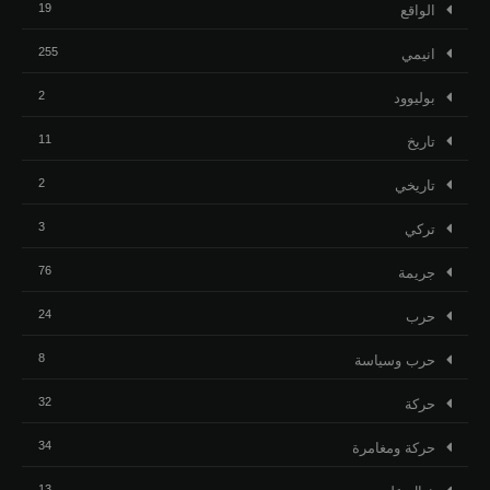
19
الواقع
255
انيمي
2
بوليوود
11
تاريخ
2
تاريخي
3
تركي
76
جريمة
24
حرب
8
حرب وسياسة
32
حركة
34
حركة ومغامرة
13