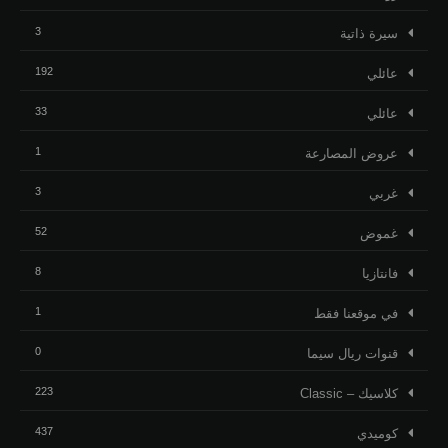
3
ﺳﻴﺮﺓ ﺫاﺗﻴﺔ
192
عائلي
33
عائلي
1
عروض المصارعة
3
غربي
52
غموض
8
فانتازيا
1
في موقعنا فقط
0
قنوات ريال سيما
223
كلاسيك – Classic
437
كوميدي