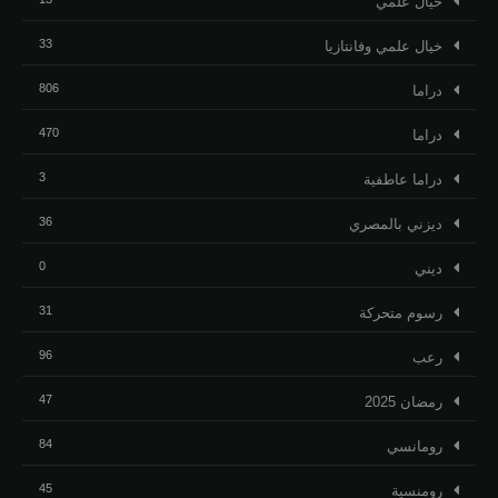
خيال علمي
33
خيال علمي وفانتازيا
806
دراما
470
دراما
3
دراما عاطفية
36
ديزني بالمصري
0
ديني
31
رسوم متحركة
96
رعب
47
رمضان 2025
84
رومانسي
45
رومنسية