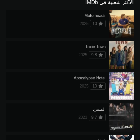
الأكثر شعبية في IMDb
Motorheads
2025
10
Toxic Town
2025
9.8
Apocalypse Hotel
2025
10
المتمرد
2023
9.7