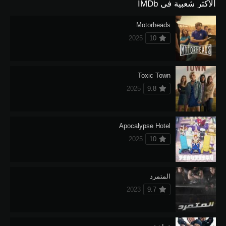
الأكثر شعبية في IMDb
Motorheads
2025
10
Toxic Town
2025
9.8
Apocalypse Hotel
2025
10
المتمرد
2023
9.7