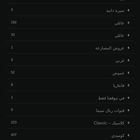
3
ﺳﻴﺮﺓ ﺫاﺗﻴﺔ
192
عائلي
33
عائلي
1
عروض المصارعة
3
غربي
52
غموض
8
فانتازيا
1
في موقعنا فقط
0
قنوات ريال سيما
223
كلاسيك – Classic
437
كوميدي