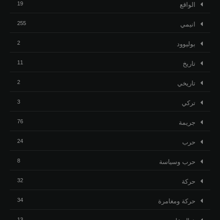
19
الواقع
255
انيمي
2
بوليوود
11
تاريخ
2
تاريخي
3
تركي
76
جريمة
24
حرب
8
حرب وسياسة
32
حركة
34
حركة ومغامرة
13