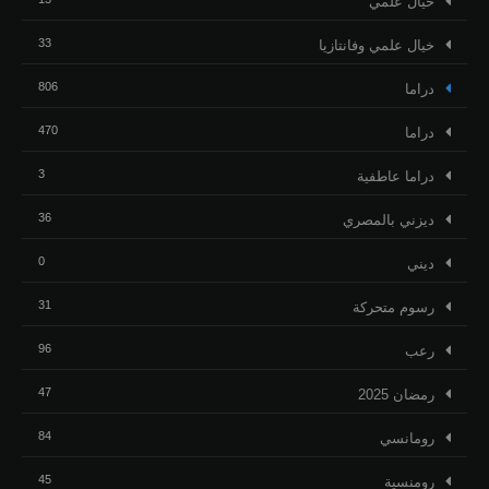
خيال علمي
33
خيال علمي وفانتازيا
806
دراما
470
دراما
3
دراما عاطفية
36
ديزني بالمصري
0
ديني
31
رسوم متحركة
96
رعب
47
رمضان 2025
84
رومانسي
45
رومنسية