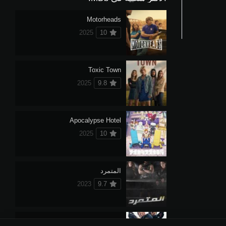
Motorheads
2025
10
Toxic Town
2025
9.8
Apocalypse Hotel
2025
10
المتمرد
2023
9.7
فراشة