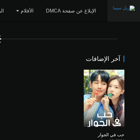
الإبلاغ عن صفحة DMCA
الأفلام
ال
은
آخر الإضافات
حب في الجوار
8.051