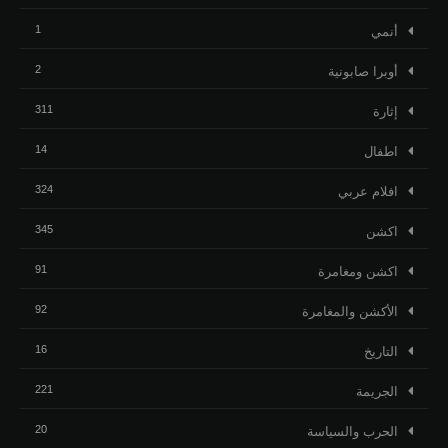
1
أنمي
2
أوبرا صابونية
311
إثارة
14
اطفال
324
افلام عربي
345
اكشن
91
اكشن ومغامرة
92
الأكشن والمغامرة
16
التاريخ
221
الجريمة
20
الحرب والسياسة