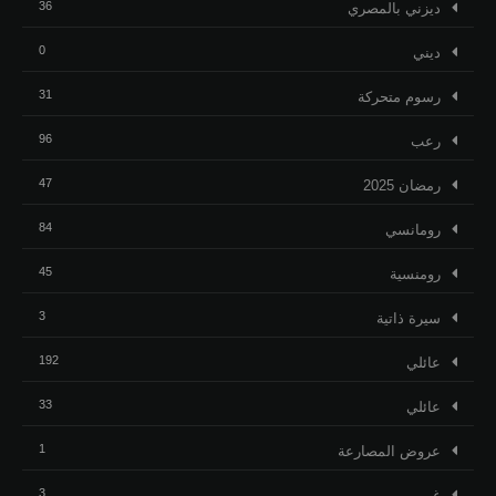
36
ديزني بالمصري
0
ديني
31
رسوم متحركة
96
رعب
47
رمضان 2025
84
رومانسي
45
رومنسية
3
ﺳﻴﺮﺓ ﺫاﺗﻴﺔ
192
عائلي
33
عائلي
1
عروض المصارعة
3
غربي