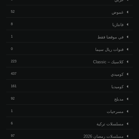
52
غموض
8
فانتازيا
1
في موقعنا فقط
0
قنوات ريال سيما
223
كلاسيك – Classic
437
كوميدي
161
كوميديا
92
مدبلج
1
مسرحيات
6
مسلسلات تركية
97
مسلسلات رمضان 2026