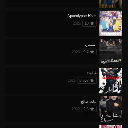
Apocalypse Hotel
2025
10
المتمرد
2023
9.7
فراشة
2025
9.667
بنات صالح
2022
9.6