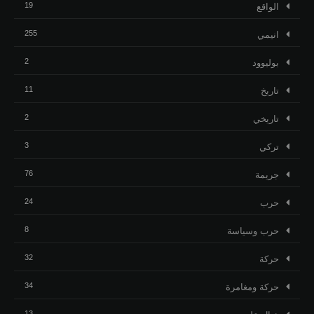
19
الواقع
255
انيمي
2
بوليوود
11
تاريخ
2
تاريخي
3
تركي
76
جريمة
24
حرب
8
حرب وسياسة
32
حركة
34
حركة ومغامرة
13