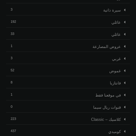
3
ﺳﻴﺮﺓ ﺫاﺗﻴﺔ
192
عائلي
33
عائلي
1
عروض المصارعة
3
غربي
52
غموض
8
فانتازيا
1
في موقعنا فقط
0
قنوات ريال سيما
223
كلاسيك – Classic
437
كوميدي