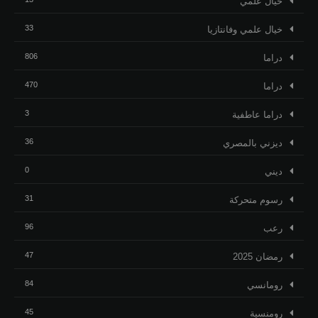
خيال علمي
33
خيال علمي وفانتازيا
806
دراما
470
دراما
3
دراما عاطفية
36
ديزني بالمصري
0
ديني
31
رسوم متحركة
96
رعب
47
رمضان 2025
84
رومانسي
45
رومنسية