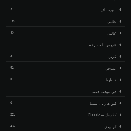
3
ﺳﻴﺮﺓ ﺫاﺗﻴﺔ
192
عائلي
33
عائلي
1
عروض المصارعة
3
غربي
52
غموض
8
فانتازيا
1
في موقعنا فقط
0
قنوات ريال سيما
223
كلاسيك – Classic
437
كوميدي