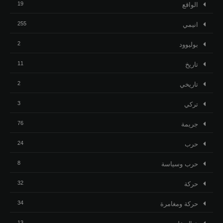
19
الواقع
255
انيمي
2
بوليوود
11
تاريخ
2
تاريخي
3
تركي
76
جريمة
24
حرب
8
حرب وسياسة
32
حركة
34
حركة ومغامرة
13