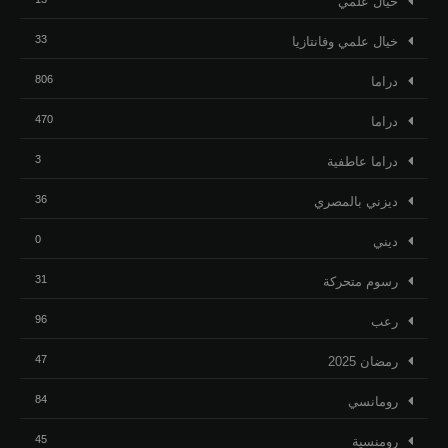
خيال علمي
33
خيال علمي وفانتازيا
806
دراما
470
دراما
3
دراما عاطفية
36
ديزني بالمصري
0
ديني
31
رسوم متحركة
96
رعب
47
رمضان 2025
84
رومانسي
45
رومنسية