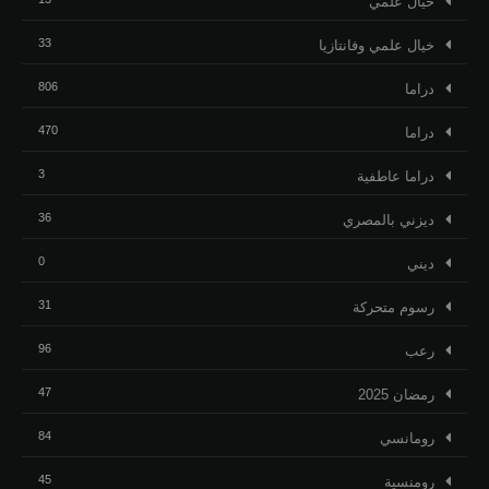
خيال علمي
33
خيال علمي وفانتازيا
806
دراما
470
دراما
3
دراما عاطفية
36
ديزني بالمصري
0
ديني
31
رسوم متحركة
96
رعب
47
رمضان 2025
84
رومانسي
45
رومنسية