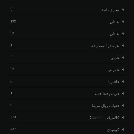
3
ﺳﻴﺮﺓ ﺫاﺗﻴﺔ
192
عائلي
33
عائلي
1
عروض المصارعة
3
غربي
52
غموض
8
فانتازيا
1
في موقعنا فقط
0
قنوات ريال سيما
223
كلاسيك – Classic
437
كوميدي