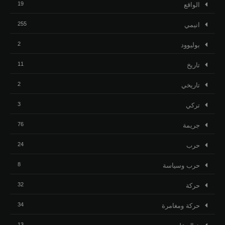
19
الواقع
255
انيمي
2
بوليوود
11
تاريخ
2
تاريخي
3
تركي
76
جريمة
24
حرب
8
حرب وسياسة
32
حركة
34
حركة ومغامرة
13