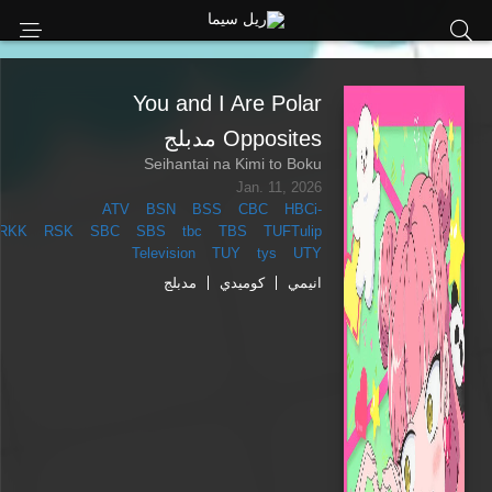
You and I Are Polar
Opposites مدبلج
Seihantai na Kimi to Boku
Jan. 11, 2026
ATV
BSN
BSS
CBC
HBC
i-
RKK
RSK
SBC
SBS
tbc
TBS
TUF
Tulip
Television
TUY
tys
UTY
انيمي
كوميدي
مدبلج