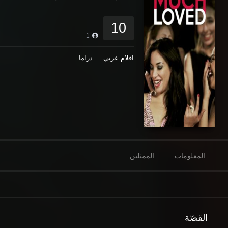
10
1
افلام عربي
دراما
المعلومات
الممثلين
القصّة