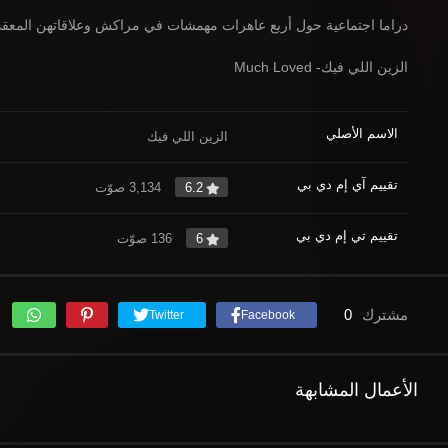
دراما اجتماعية حول أربع عاهرات مهمشات في مراكش وعلاقاتهن المعقدة
الزين اللي فيك- Much Loved
الاسم الأصلي
الزين اللي فيك
تقييم آي إم دي بي
6.2
3,134 صوّت
تقييم تي إم دي بي
6
136 صوّت
مشترك
0
Twitter
Facebook
الأعمال المشابهة