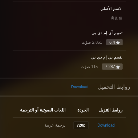
الاسم الأصلي
휴민트
تقييم آي إم دي بي
6.4
2,851 صوّت
تقييم تي إم دي بي
7.287
115 صوّت
روابط التحميل
Download
روابط التنزيل
الجودة
اللغات الصوتية أو الترجمة
Download
ترجمة عربية
720p