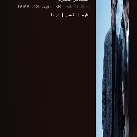
Feb. 11, 2026
KR
120 دقيقة
TV-MA
إثارة
اكشن
دراما
مسلسلات وافلام اسيوية Asian