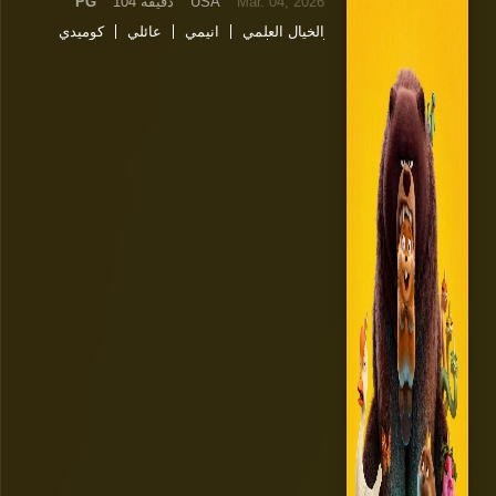
Mar. 04, 2026
USA
104 دقيقة
PG
الخيال العلمي
انيمي
عائلي
كوميدي
مدبلج
مغامرات