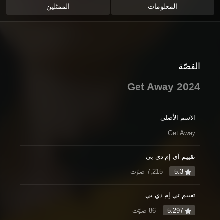
المعلومات
الممثلين
القصّة
Get Away 2024
الاسم الأصلي
Get Away
تقييم آي إم دي بي
5.3
7,215 صوّت
تقييم تي إم دي بي
5.297
86 صوّت