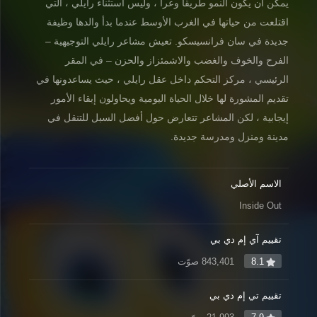
يمكن أن يكون النمو طريقا وعرا ، وليس استثناء رايلي ، التي
اقتلعت من حياتها في الغرب الأوسط عندما بدأ والدها وظيفة
جديدة في سان فرانسيسكو. تعيش مشاعر رايلي التوجيهية –
الفرح والخوف والغضب والاشمئزاز والحزن – في المقر
الرئيسي ، مركز التحكم داخل عقل رايلي ، حيث يساعدونها في
تقديم المشورة لها خلال الحياة اليومية ويحاولون إبقاء الأمور
إيجابية ، لكن المشاعر تتعارض حول أفضل السبل للتنقل في
مدينة ومنزل ومدرسة جديدة.
الاسم الأصلي
Inside Out
تقييم آي إم دي بي
8.1
843,401 صوّت
تقييم تي إم دي بي