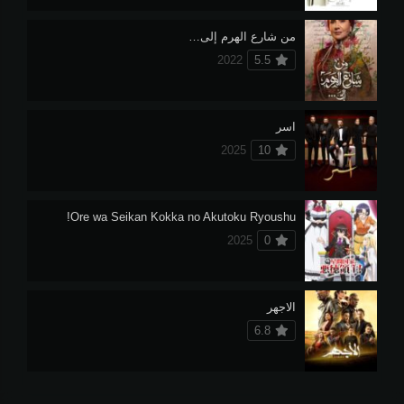
من شارع الهرم إلى…
2022
5.5
اسر
2025
10
Ore wa Seikan Kokka no Akutoku Ryoushu!
2025
0
الاجهر
6.8