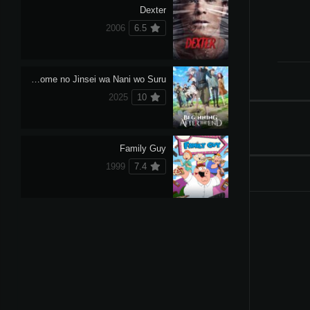
Dexter
2006
6.5
Saikyou no Ousama, Nidome no Jinsei wa Nani wo Suru?
2025
10
Family Guy
1999
7.4